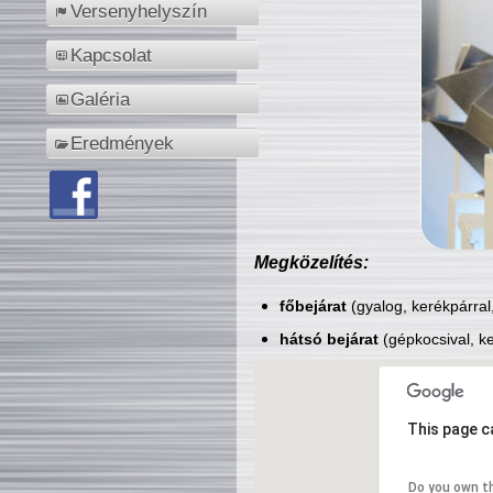
Versenyhelyszín
Kapcsolat
Galéria
Eredmények
Megközelítés:
főbejárat
(gyalog, kerékpárral
hátsó bejárat
(gépkocsival, ke
This page c
Do you own t