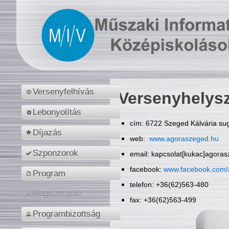
Versenyfelhívás
Versenyhelys
Lebonyolítás
cím: 6722 Szeged Kálvária sug
Díjazás
web:
www.agoraszeged.hu
Szponzorok
email: kapcsolat[kukac]agora
facebook:
www.facebook.com/
Program
telefon: +36(62)563-480
Regisztráció
fax: +36(62)563-499
Programbizottság