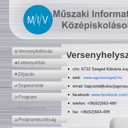
Versenyfelhívás
Versenyhelys
Lebonyolítás
cím: 6722 Szeged Kálvária sug
Díjazás
web:
www.agoraszeged.hu
Szponzorok
email: kapcsolat[kukac]agora
facebook:
www.facebook.com/
Program
telefon: +36(62)563-480
Regisztráció
fax: +36(62)563-499
Programbizottság