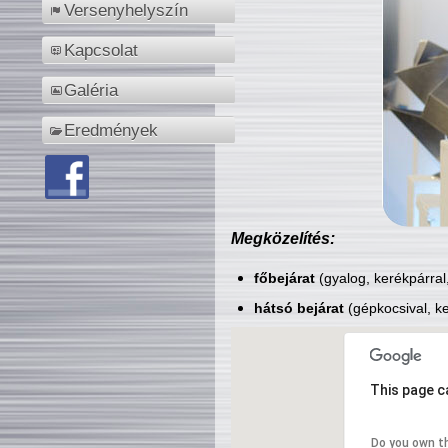
Versenyhelyszín
Kapcsolat
Galéria
Eredmények
Megközelítés:
főbejárat
(gyalog, kerékpárral
hátsó bejárat
(gépkocsival, ke
This page c
Do you own t