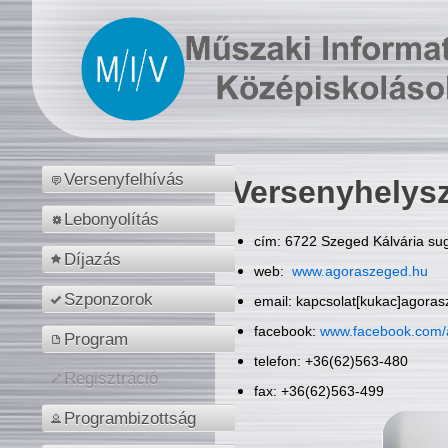
Versenyfelhívás
Versenyhelys
Lebonyolítás
cím: 6722 Szeged Kálvária sug
Díjazás
web:
www.agoraszeged.hu
Szponzorok
email: kapcsolat[kukac]agora
facebook:
www.facebook.com/
Program
telefon: +36(62)563-480
Regisztráció
fax: +36(62)563-499
Programbizottság