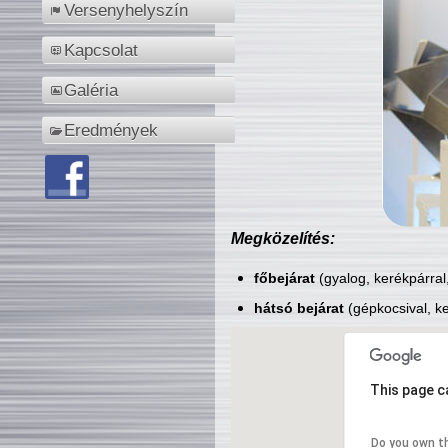
Versenyhelyszín
Kapcsolat
Galéria
Eredmények
Megközelítés:
főbejárat
(gyalog, kerékpárral
hátsó bejárat
(gépkocsival, ke
This page c
Do you own t