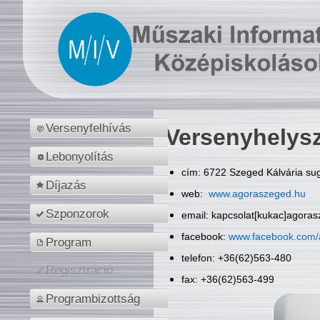
Versenyfelhívás
Versenyhelys
Lebonyolítás
cím: 6722 Szeged Kálvária sug
Díjazás
web:
www.agoraszeged.hu
Szponzorok
email: kapcsolat[kukac]agora
facebook:
www.facebook.com/
Program
telefon: +36(62)563-480
Regisztráció
fax: +36(62)563-499
Programbizottság