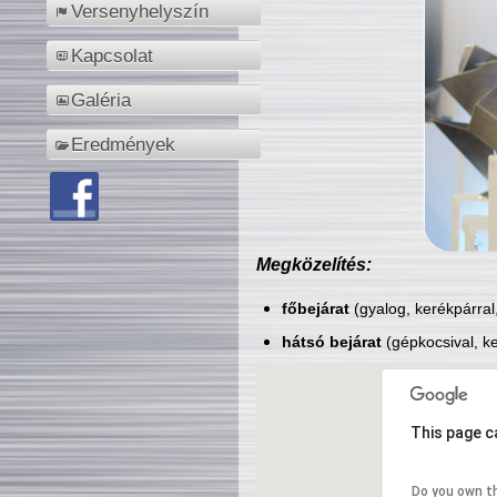
Versenyhelyszín
Kapcsolat
Galéria
Eredmények
Megközelítés:
főbejárat
(gyalog, kerékpárral
hátsó bejárat
(gépkocsival, ke
This page c
Do you own t