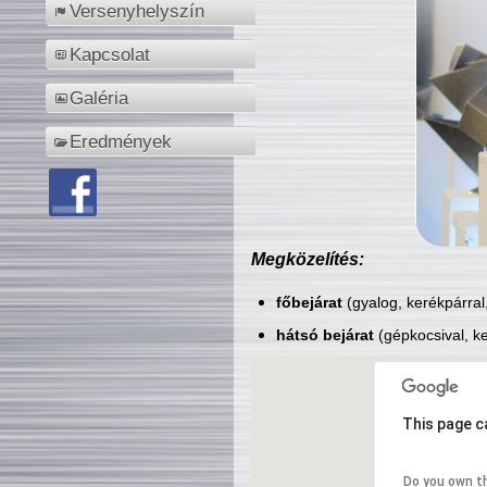
Versenyhelyszín
Kapcsolat
Galéria
Eredmények
Megközelítés:
főbejárat
(gyalog, kerékpárral
hátsó bejárat
(gépkocsival, ke
This page c
Do you own t