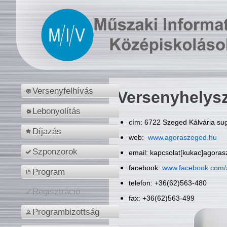
Versenyfelhívás
Versenyhelys
Lebonyolítás
cím: 6722 Szeged Kálvária sug
Díjazás
web:
www.agoraszeged.hu
Szponzorok
email: kapcsolat[kukac]agora
facebook:
www.facebook.com/
Program
telefon: +36(62)563-480
Regisztráció
fax: +36(62)563-499
Programbizottság