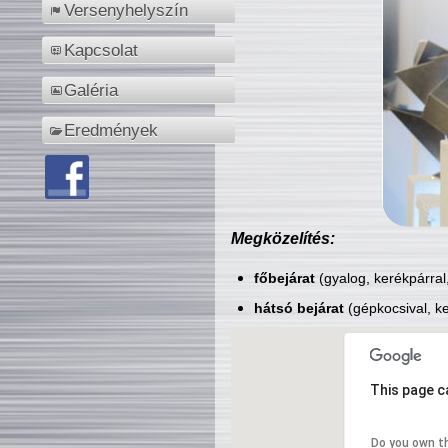
Versenyhelyszín
Kapcsolat
Galéria
Eredmények
Megközelítés:
főbejárat
(gyalog, kerékpárral
hátsó bejárat
(gépkocsival, ke
This page c
Do you own t