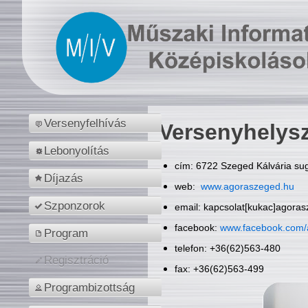
Versenyfelhívás
Versenyhelys
Lebonyolítás
cím: 6722 Szeged Kálvária sug
Díjazás
web:
www.agoraszeged.hu
Szponzorok
email: kapcsolat[kukac]agora
facebook:
www.facebook.com/
Program
telefon: +36(62)563-480
Regisztráció
fax: +36(62)563-499
Programbizottság