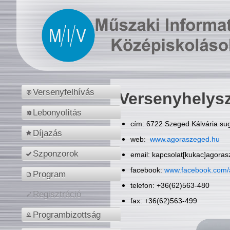
Versenyfelhívás
Versenyhelys
Lebonyolítás
cím: 6722 Szeged Kálvária sug
Díjazás
web:
www.agoraszeged.hu
Szponzorok
email: kapcsolat[kukac]agora
facebook:
www.facebook.com/
Program
telefon: +36(62)563-480
Regisztráció
fax: +36(62)563-499
Programbizottság