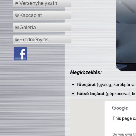
Versenyhelyszín
Kapcsolat
Galéria
Eredmények
Megközelítés:
főbejárat
(gyalog, kerékpárral
hátsó bejárat
(gépkocsival, ke
This page c
Do you own t