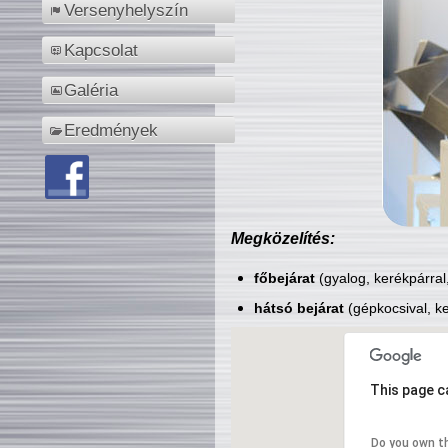
Versenyhelyszín
Kapcsolat
Galéria
Eredmények
Megközelítés:
főbejárat
(gyalog, kerékpárral
hátsó bejárat
(gépkocsival, ke
This page c
Do you own t