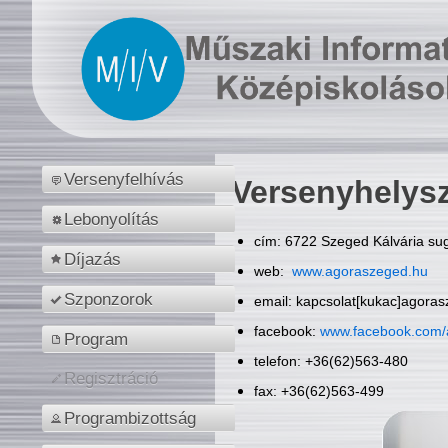
Versenyfelhívás
Versenyhelys
Lebonyolítás
cím: 6722 Szeged Kálvária sug
Díjazás
web:
www.agoraszeged.hu
Szponzorok
email: kapcsolat[kukac]agora
facebook:
www.facebook.com/
Program
telefon: +36(62)563-480
Regisztráció
fax: +36(62)563-499
Programbizottság