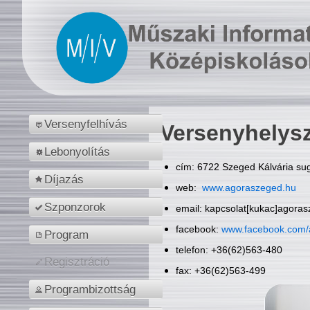
Versenyfelhívás
Versenyhelys
Lebonyolítás
cím: 6722 Szeged Kálvária sug
Díjazás
web:
www.agoraszeged.hu
Szponzorok
email: kapcsolat[kukac]agora
facebook:
www.facebook.com/
Program
telefon: +36(62)563-480
Regisztráció
fax: +36(62)563-499
Programbizottság