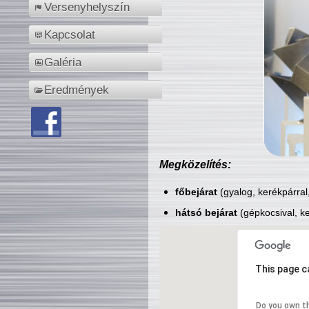
Versenyhelyszín
Kapcsolat
Galéria
Eredmények
Megközelítés:
főbejárat
(gyalog, kerékpárral
hátsó bejárat
(gépkocsival, ke
This page c
Do you own t