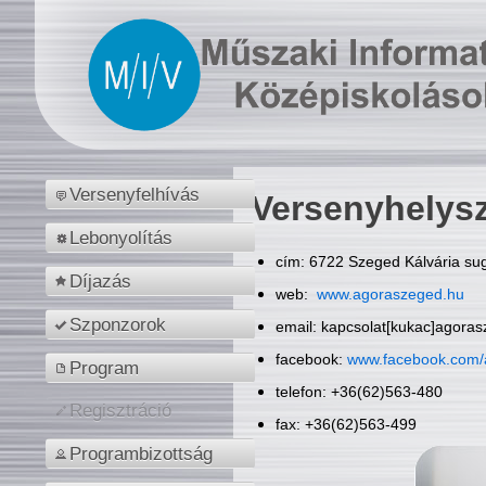
Versenyfelhívás
Versenyhelys
Lebonyolítás
cím: 6722 Szeged Kálvária sug
Díjazás
web:
www.agoraszeged.hu
Szponzorok
email: kapcsolat[kukac]agora
facebook:
www.facebook.com/
Program
telefon: +36(62)563-480
Regisztráció
fax: +36(62)563-499
Programbizottság