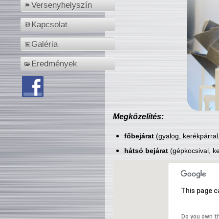
Versenyhelyszín
Kapcsolat
Galéria
Eredmények
Megközelítés:
főbejárat
(gyalog, kerékpárral
hátsó bejárat
(gépkocsival, ke
This page c
Do you own t