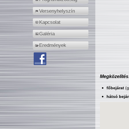
Versenyhelyszín
Kapcsolat
Galéria
Eredmények
Megközelítés
főbejárat
(g
hátsó bejár