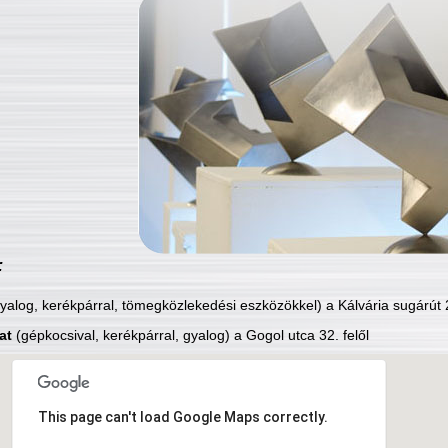
:
yalog, kerékpárral, tömegközlekedési eszközökkel) a Kálvária sugárút 2
at
(gépkocsival, kerékpárral, gyalog) a Gogol utca 32. felől
This page can't load Google Maps correctly.