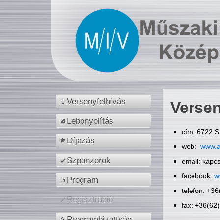
Versenyfelhívás
Versen
Lebonyolítás
cím: 6722 S
Díjazás
web:
www.a
Szponzorok
email: kapc
facebook:
w
Program
telefon: +3
Regisztráció
fax: +36(62
Programbizottság