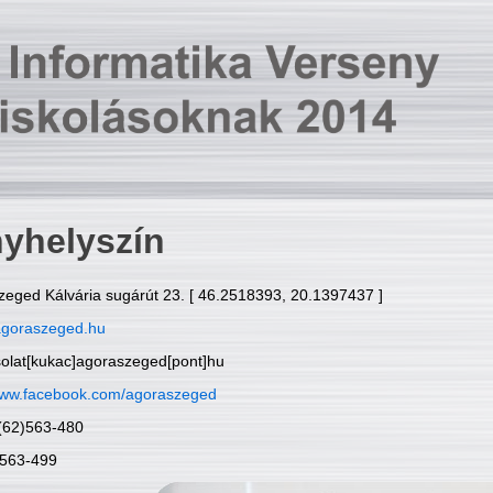
yhelyszín
zeged Kálvária sugárút 23. [ 46.2518393, 20.1397437 ]
goraszeged.hu
solat[kukac]agoraszeged[pont]hu
ww.facebook.com/agoraszeged
6(62)563-480
)563-499