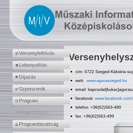
Versenyfelhívás
Versenyhelys
Lebonyolítás
cím: 6722 Szeged Kálvária sug
Díjazás
web:
www.agoraszeged.hu
Szponzorok
email: kapcsolat[kukac]agora
facebook:
www.facebook.com/
Program
telefon: +36(62)563-480
Regisztráció
fax: +36(62)563-499
Programbizottság