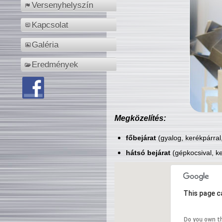
Versenyhelyszín
Kapcsolat
Galéria
Eredmények
Megközelítés:
főbejárat
(gyalog, kerékpárral
hátsó bejárat
(gépkocsival, ke
This page c
Do you own t