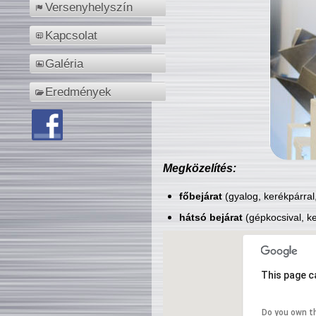
Versenyhelyszín
Kapcsolat
Galéria
Eredmények
Megközelítés:
főbejárat
(gyalog, kerékpárral
hátsó bejárat
(gépkocsival, ke
This page c
Do you own t