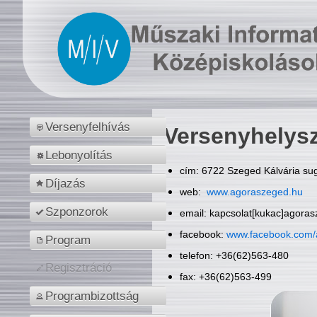
Versenyfelhívás
Versenyhelys
Lebonyolítás
cím: 6722 Szeged Kálvária sug
Díjazás
web:
www.agoraszeged.hu
Szponzorok
email: kapcsolat[kukac]agora
facebook:
www.facebook.com/
Program
telefon: +36(62)563-480
Regisztráció
fax: +36(62)563-499
Programbizottság