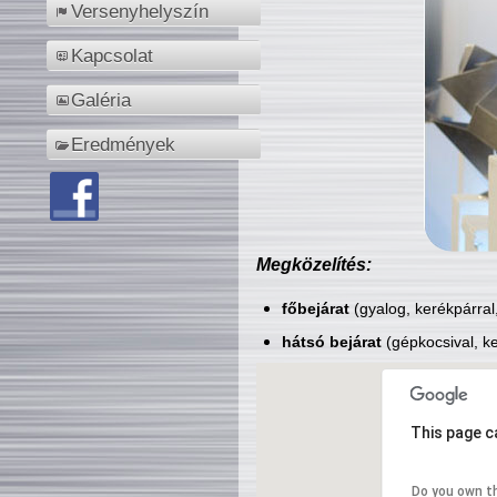
Versenyhelyszín
Kapcsolat
Galéria
Eredmények
Megközelítés:
főbejárat
(gyalog, kerékpárral
hátsó bejárat
(gépkocsival, ke
This page c
Do you own t