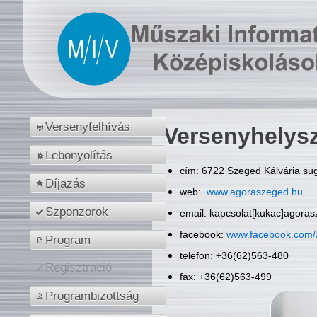
Versenyfelhívás
Versenyhelys
Lebonyolítás
cím: 6722 Szeged Kálvária sug
Díjazás
web:
www.agoraszeged.hu
Szponzorok
email: kapcsolat[kukac]agora
facebook:
www.facebook.com/
Program
telefon: +36(62)563-480
Regisztráció
fax: +36(62)563-499
Programbizottság