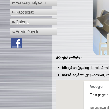
Versenyhelyszín
Kapcsolat
Galéria
Eredmények
Megközelítés:
főbejárat
(gyalog, kerékpárral
hátsó bejárat
(gépkocsival, ke
This page c
Do you own t