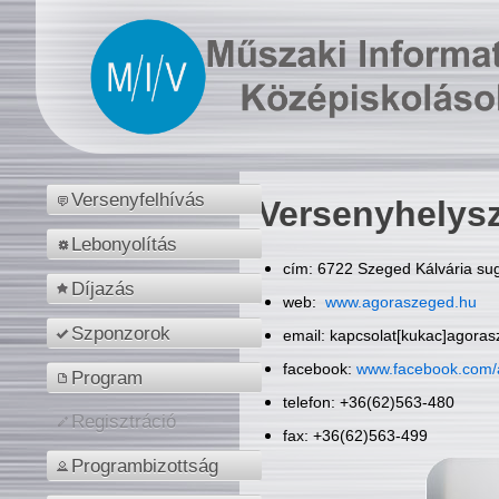
Versenyfelhívás
Versenyhelys
Lebonyolítás
cím: 6722 Szeged Kálvária sug
Díjazás
web:
www.agoraszeged.hu
Szponzorok
email: kapcsolat[kukac]agora
facebook:
www.facebook.com/
Program
telefon: +36(62)563-480
Regisztráció
fax: +36(62)563-499
Programbizottság