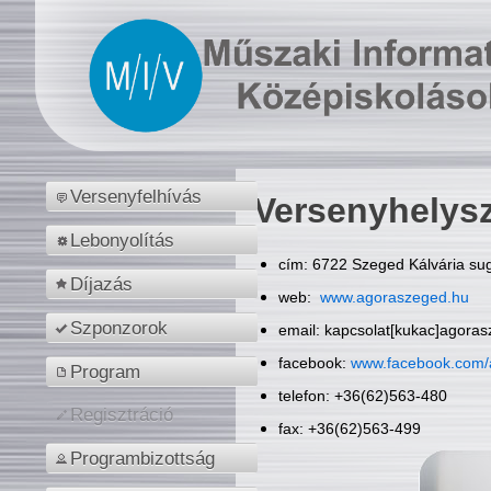
Versenyfelhívás
Versenyhelys
Lebonyolítás
cím: 6722 Szeged Kálvária sug
Díjazás
web:
www.agoraszeged.hu
Szponzorok
email: kapcsolat[kukac]agora
facebook:
www.facebook.com/
Program
telefon: +36(62)563-480
Regisztráció
fax: +36(62)563-499
Programbizottság