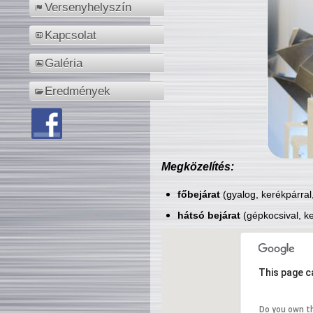
Versenyhelyszín
Kapcsolat
Galéria
Eredmények
Megközelítés:
főbejárat
(gyalog, kerékpárral
hátsó bejárat
(gépkocsival, ke
This page c
Do you own t