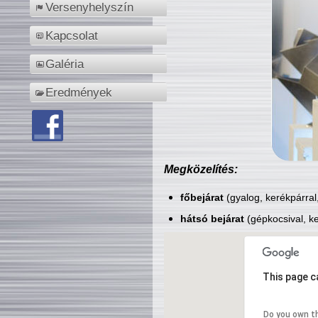
Versenyhelyszín
Kapcsolat
Galéria
Eredmények
Megközelítés:
főbejárat
(gyalog, kerékpárral
hátsó bejárat
(gépkocsival, ke
This page c
Do you own t