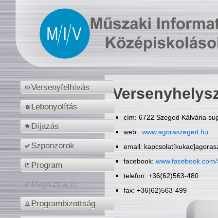
Versenyfelhívás
Versenyhelys
Lebonyolítás
cím: 6722 Szeged Kálvária sug
Díjazás
web:
www.agoraszeged.hu
Szponzorok
email: kapcsolat[kukac]agora
facebook:
www.facebook.com/
Program
telefon: +36(62)563-480
Regisztráció
fax: +36(62)563-499
Programbizottság