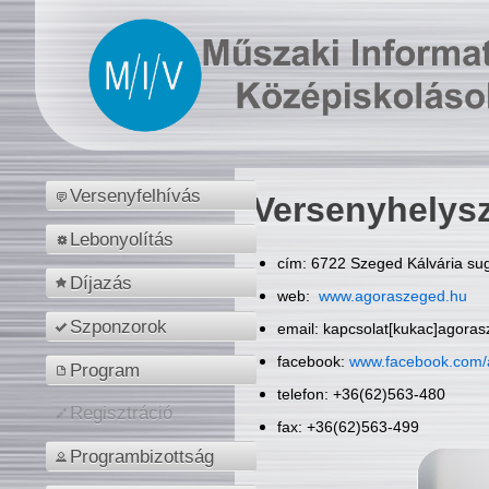
Versenyfelhívás
Versenyhelys
Lebonyolítás
cím: 6722 Szeged Kálvária sug
Díjazás
web:
www.agoraszeged.hu
Szponzorok
email: kapcsolat[kukac]agora
facebook:
www.facebook.com/
Program
telefon: +36(62)563-480
Regisztráció
fax: +36(62)563-499
Programbizottság