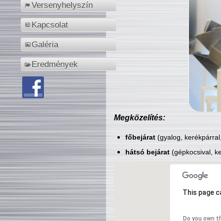
Versenyhelyszín
Kapcsolat
Galéria
Eredmények
Megközelítés:
főbejárat
(gyalog, kerékpárral
hátsó bejárat
(gépkocsival, ke
This page c
Do you own t