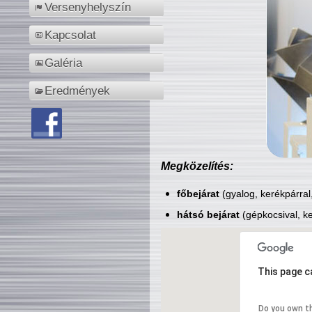
Versenyhelyszín
Kapcsolat
Galéria
Eredmények
Megközelítés:
főbejárat
(gyalog, kerékpárral
hátsó bejárat
(gépkocsival, ke
This page c
Do you own t