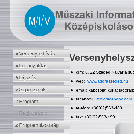
Versenyfelhívás
Versenyhelys
Lebonyolítás
cím: 6722 Szeged Kálvária sug
Díjazás
web:
www.agoraszeged.hu
Szponzorok
email: kapcsolat[kukac]agora
facebook:
www.facebook.com/
Program
telefon: +36(62)563-480
Regisztráció
fax: +36(62)563-499
Programbizottság