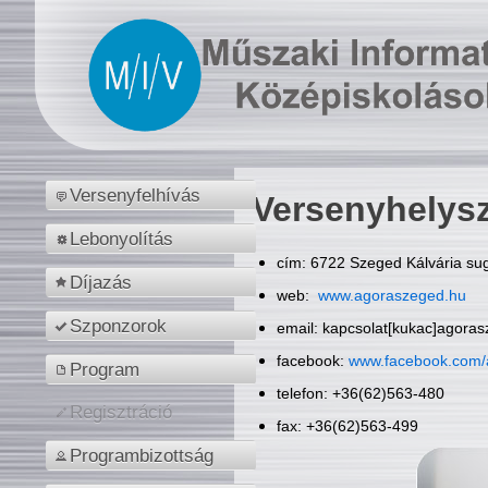
Versenyfelhívás
Versenyhelys
Lebonyolítás
cím: 6722 Szeged Kálvária sug
Díjazás
web:
www.agoraszeged.hu
Szponzorok
email: kapcsolat[kukac]agora
facebook:
www.facebook.com/
Program
telefon: +36(62)563-480
Regisztráció
fax: +36(62)563-499
Programbizottság