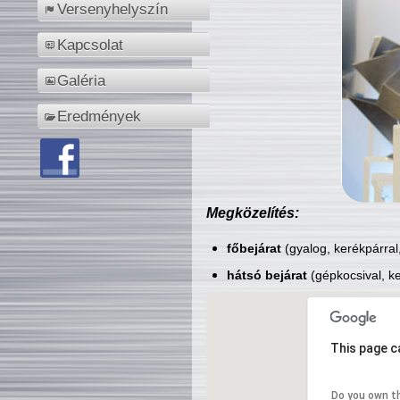
Versenyhelyszín
Kapcsolat
Galéria
Eredmények
Megközelítés:
főbejárat
(gyalog, kerékpárral
hátsó bejárat
(gépkocsival, ke
This page c
Do you own t