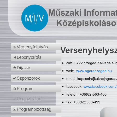
Versenyfelhívás
Versenyhelys
Lebonyolítás
cím: 6722 Szeged Kálvária sug
Díjazás
web:
www.agoraszeged.hu
Szponzorok
email: kapcsolat[kukac]agora
facebook:
www.facebook.com/
Program
telefon: +36(62)563-480
Regisztráció
fax: +36(62)563-499
Programbizottság