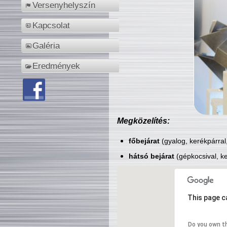
Versenyhelyszín
Kapcsolat
Galéria
Eredmények
Megközelítés:
főbejárat
(gyalog, kerékpárral
hátsó bejárat
(gépkocsival, ke
This page c
Do you own t