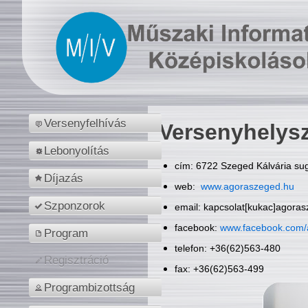
Versenyfelhívás
Versenyhelys
Lebonyolítás
cím: 6722 Szeged Kálvária sug
Díjazás
web:
www.agoraszeged.hu
Szponzorok
email: kapcsolat[kukac]agora
facebook:
www.facebook.com/
Program
telefon: +36(62)563-480
Regisztráció
fax: +36(62)563-499
Programbizottság