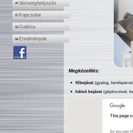
Versenyhelyszín
Kapcsolat
Galéria
Eredmények
Megközelítés:
főbejárat
(gyalog, kerékpárral
hátsó bejárat
(gépkocsival, ke
This page c
Do you own t