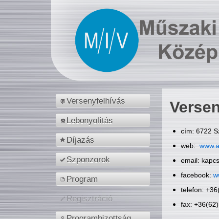
Versenyfelhívás
Versen
Lebonyolítás
cím: 6722 S
Díjazás
web:
www.a
Szponzorok
email: kapc
facebook:
w
Program
telefon: +3
Regisztráció
fax: +36(62
Programbizottság