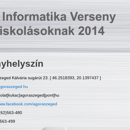
yhelyszín
zeged Kálvária sugárút 23. [ 46.2518393, 20.1397437 ]
goraszeged.hu
solat[kukac]agoraszeged[pont]hu
ww.facebook.com/agoraszeged
6(62)563-480
)563-499