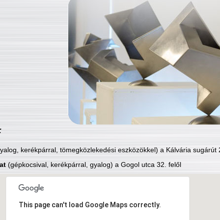
:
yalog, kerékpárral, tömegközlekedési eszközökkel) a Kálvária sugárút 2
at
(gépkocsival, kerékpárral, gyalog) a Gogol utca 32. felől
This page can't load Google Maps correctly.