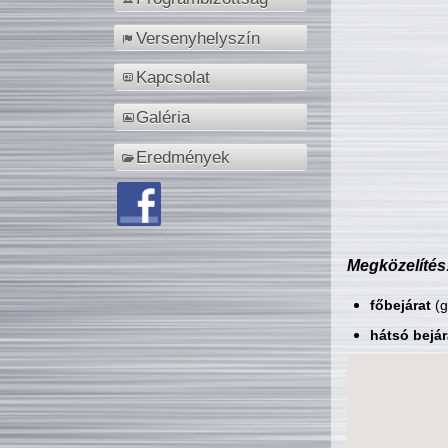
Versenyhelyszín
Kapcsolat
Galéria
Eredmények
Megközelítés
főbejárat
(g
hátsó bejár