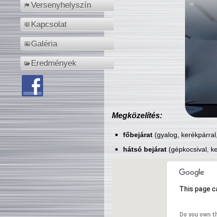
Versenyhelyszín
Kapcsolat
Galéria
Eredmények
Megközelítés:
főbejárat
(gyalog, kerékpárral
hátsó bejárat
(gépkocsival, ke
This page c
Do you own t