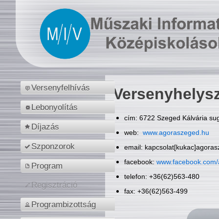
Versenyfelhívás
Versenyhelys
Lebonyolítás
cím: 6722 Szeged Kálvária sug
Díjazás
web:
www.agoraszeged.hu
Szponzorok
email: kapcsolat[kukac]agora
facebook:
www.facebook.com/
Program
telefon: +36(62)563-480
Regisztráció
fax: +36(62)563-499
Programbizottság