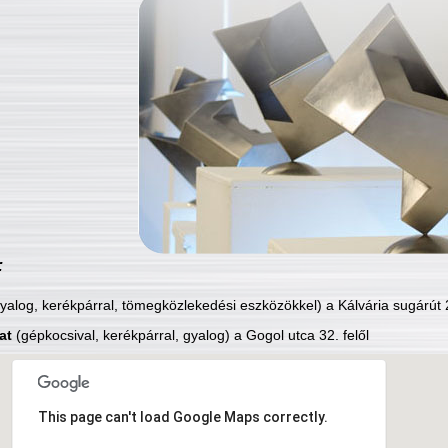
:
yalog, kerékpárral, tömegközlekedési eszközökkel) a Kálvária sugárút 2
at
(gépkocsival, kerékpárral, gyalog) a Gogol utca 32. felől
This page can't load Google Maps correctly.