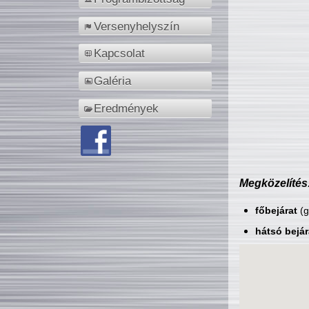
Versenyhelyszín
Kapcsolat
Galéria
Eredmények
Megközelítés
főbejárat
(g
hátsó bejár