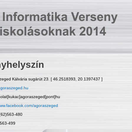
yhelyszín
zeged Kálvária sugárút 23. [ 46.2518393, 20.1397437 ]
goraszeged.hu
solat[kukac]agoraszeged[pont]hu
ww.facebook.com/agoraszeged
6(62)563-480
)563-499