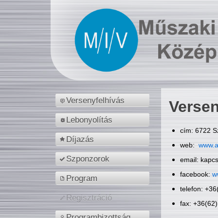
Versenyfelhívás
Versen
Lebonyolítás
cím: 6722 S
Díjazás
web:
www.a
Szponzorok
email: kapc
facebook:
w
Program
telefon: +3
Regisztráció
fax: +36(62
Programbizottság