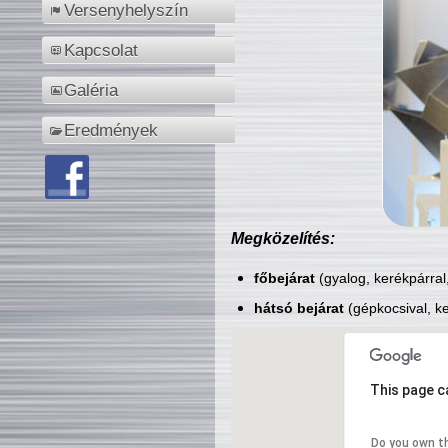
Versenyhelyszín
Kapcsolat
Galéria
Eredmények
Megközelítés:
főbejárat
(gyalog, kerékpárral
hátsó bejárat
(gépkocsival, ke
This page c
Do you own t