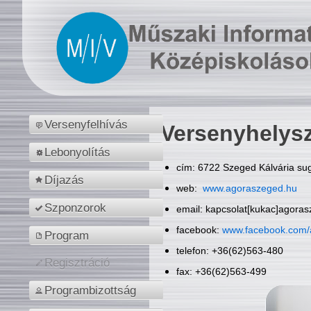
Versenyfelhívás
Versenyhelys
Lebonyolítás
cím: 6722 Szeged Kálvária sug
Díjazás
web:
www.agoraszeged.hu
Szponzorok
email: kapcsolat[kukac]agora
facebook:
www.facebook.com/
Program
telefon: +36(62)563-480
Regisztráció
fax: +36(62)563-499
Programbizottság