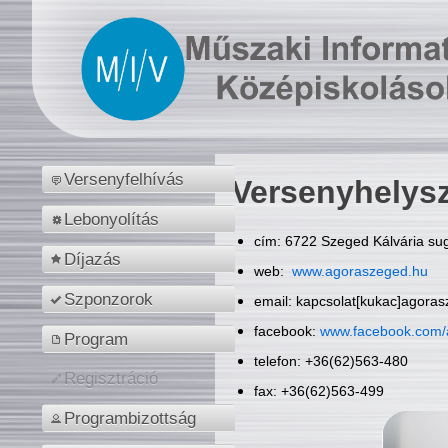
Versenyfelhívás
Versenyhelys
Lebonyolítás
cím: 6722 Szeged Kálvária sug
Díjazás
web:
www.agoraszeged.hu
Szponzorok
email: kapcsolat[kukac]agora
facebook:
www.facebook.com/
Program
telefon: +36(62)563-480
Regisztráció
fax: +36(62)563-499
Programbizottság