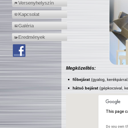
Versenyhelyszín
Kapcsolat
Galéria
Eredmények
Megközelítés:
főbejárat
(gyalog, kerékpárral
hátsó bejárat
(gépkocsival, ke
This page c
Do you own t