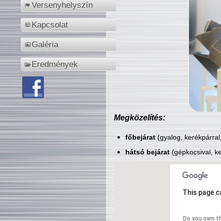
Versenyhelyszín
Kapcsolat
Galéria
Eredmények
Megközelítés:
főbejárat
(gyalog, kerékpárral
hátsó bejárat
(gépkocsival, ke
This page c
Do you own t