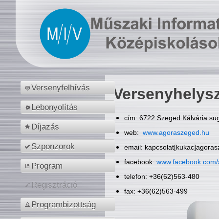
Versenyfelhívás
Versenyhelys
Lebonyolítás
cím: 6722 Szeged Kálvária sug
Díjazás
web:
www.agoraszeged.hu
Szponzorok
email: kapcsolat[kukac]agora
facebook:
www.facebook.com/
Program
telefon: +36(62)563-480
Regisztráció
fax: +36(62)563-499
Programbizottság