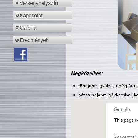
Versenyhelyszín
Kapcsolat
Galéria
Eredmények
Megközelítés:
főbejárat
(gyalog, kerékpárral
hátsó bejárat
(gépkocsival, ke
This page c
Do you own t