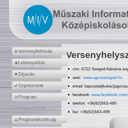
Versenyfelhívás
Versenyhelys
Lebonyolítás
cím: 6722 Szeged Kálvária sug
Díjazás
web:
www.agoraszeged.hu
Szponzorok
email: kapcsolat[kukac]agora
facebook:
www.facebook.com/
Program
telefon: +36(62)563-480
Regisztráció
fax: +36(62)563-499
Programbizottság