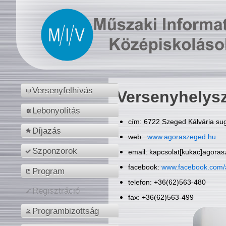
Versenyfelhívás
Versenyhelys
Lebonyolítás
cím: 6722 Szeged Kálvária sug
Díjazás
web:
www.agoraszeged.hu
Szponzorok
email: kapcsolat[kukac]agora
facebook:
www.facebook.com/
Program
telefon: +36(62)563-480
Regisztráció
fax: +36(62)563-499
Programbizottság