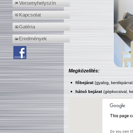
Versenyhelyszín
Kapcsolat
Galéria
Eredmények
Megközelítés:
főbejárat
(gyalog, kerékpárral
hátsó bejárat
(gépkocsival, ke
This page c
Do you own t