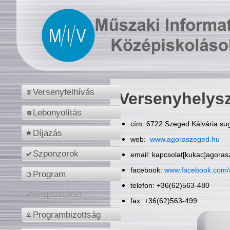
Versenyfelhívás
Versenyhelys
Lebonyolítás
cím: 6722 Szeged Kálvária sug
Díjazás
web:
www.agoraszeged.hu
Szponzorok
email: kapcsolat[kukac]agora
facebook:
www.facebook.com/
Program
telefon: +36(62)563-480
Regisztráció
fax: +36(62)563-499
Programbizottság