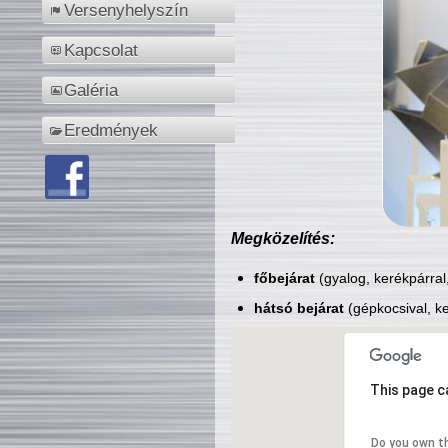
Versenyhelyszín
Kapcsolat
Galéria
Eredmények
Megközelítés:
főbejárat
(gyalog, kerékpárral
hátsó bejárat
(gépkocsival, ke
This page c
Do you own t