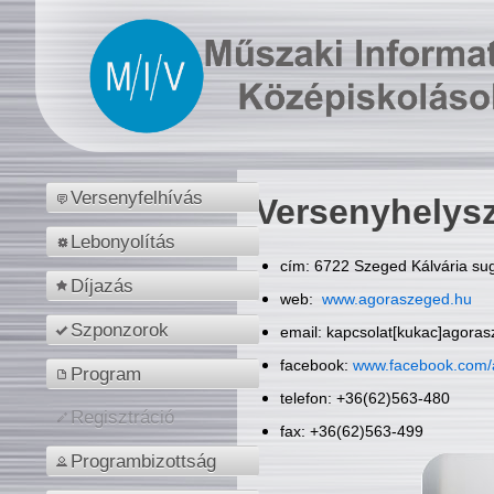
Versenyfelhívás
Versenyhelys
Lebonyolítás
cím: 6722 Szeged Kálvária sug
Díjazás
web:
www.agoraszeged.hu
Szponzorok
email: kapcsolat[kukac]agora
facebook:
www.facebook.com/
Program
telefon: +36(62)563-480
Regisztráció
fax: +36(62)563-499
Programbizottság