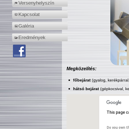
Versenyhelyszín
Kapcsolat
Galéria
Eredmények
Megközelítés:
főbejárat
(gyalog, kerékpárral
hátsó bejárat
(gépkocsival, ke
This page c
Do you own t