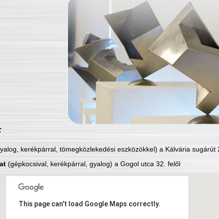
:
yalog, kerékpárral, tömegközlekedési eszközökkel) a Kálvária sugárút 2
at
(gépkocsival, kerékpárral, gyalog) a Gogol utca 32. felől
This page can't load Google Maps correctly.