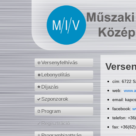
Versenyfelhívás
Versen
Lebonyolítás
cím: 6722 S
Díjazás
web:
www.a
Szponzorok
email: kapc
facebook:
w
Program
telefon: +3
Regisztráció
fax: +36(62
Programbizottság