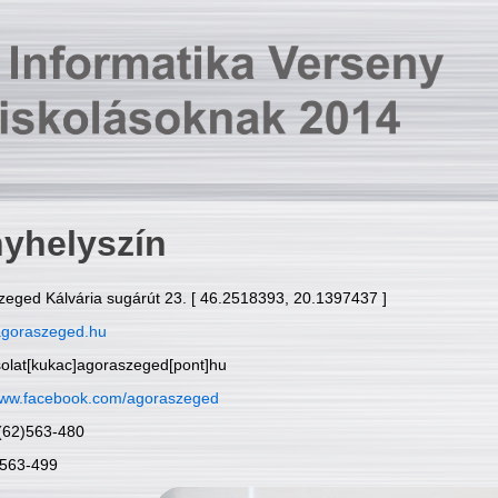
yhelyszín
zeged Kálvária sugárút 23. [ 46.2518393, 20.1397437 ]
goraszeged.hu
solat[kukac]agoraszeged[pont]hu
ww.facebook.com/agoraszeged
6(62)563-480
)563-499