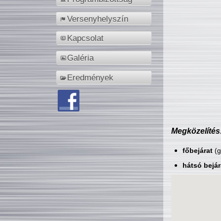
Versenyhelyszín
Kapcsolat
Galéria
Eredmények
Megközelítés
főbejárat
(g
hátsó bejár