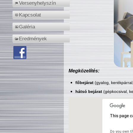
Versenyhelyszín
Kapcsolat
Galéria
Eredmények
Megközelítés:
főbejárat
(gyalog, kerékpárral
hátsó bejárat
(gépkocsival, ke
This page c
Do you own t