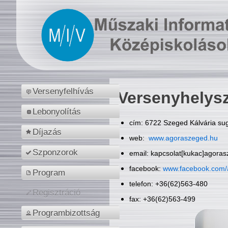
Versenyfelhívás
Versenyhelys
Lebonyolítás
cím: 6722 Szeged Kálvária sug
Díjazás
web:
www.agoraszeged.hu
Szponzorok
email: kapcsolat[kukac]agora
facebook:
www.facebook.com/
Program
telefon: +36(62)563-480
Regisztráció
fax: +36(62)563-499
Programbizottság