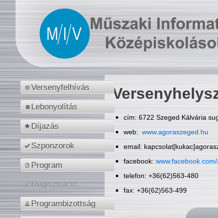
Versenyfelhívás
Versenyhelys
Lebonyolítás
cím: 6722 Szeged Kálvária sug
Díjazás
web:
www.agoraszeged.hu
Szponzorok
email: kapcsolat[kukac]agora
facebook:
www.facebook.com/
Program
telefon: +36(62)563-480
Regisztráció
fax: +36(62)563-499
Programbizottság