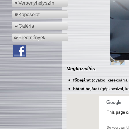
Versenyhelyszín
Kapcsolat
Galéria
Eredmények
Megközelítés:
főbejárat
(gyalog, kerékpárral
hátsó bejárat
(gépkocsival, ke
This page c
Do you own t