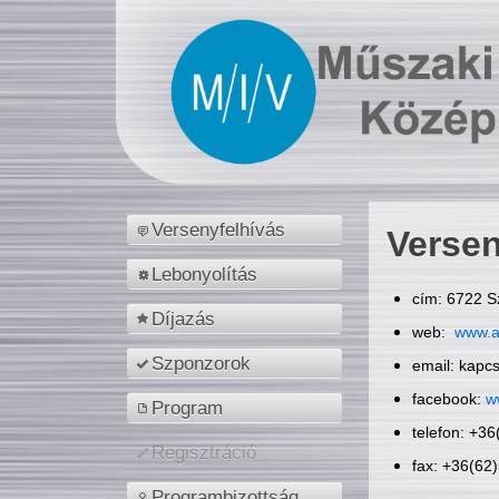
Versenyfelhívás
Versen
Lebonyolítás
cím: 6722 S
Díjazás
web:
www.a
Szponzorok
email: kapc
facebook:
w
Program
telefon: +3
Regisztráció
fax: +36(62
Programbizottság