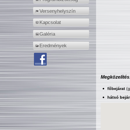
Versenyhelyszín
Kapcsolat
Galéria
Eredmények
Megközelítés
főbejárat
(g
hátsó bejár