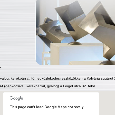
:
yalog, kerékpárral, tömegközlekedési eszközökkel) a Kálvária sugárút 2
at
(gépkocsival, kerékpárral, gyalog) a Gogol utca 32. felől
This page can't load Google Maps correctly.