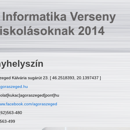
yhelyszín
zeged Kálvária sugárút 23. [ 46.2518393, 20.1397437 ]
goraszeged.hu
solat[kukac]agoraszeged[pont]hu
ww.facebook.com/agoraszeged
6(62)563-480
)563-499