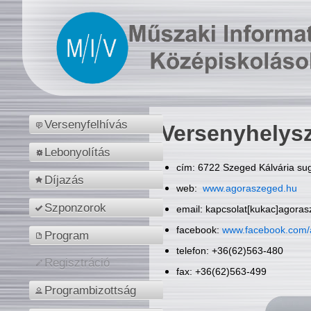
Versenyfelhívás
Versenyhelys
Lebonyolítás
cím: 6722 Szeged Kálvária sug
Díjazás
web:
www.agoraszeged.hu
Szponzorok
email: kapcsolat[kukac]agora
facebook:
www.facebook.com/
Program
telefon: +36(62)563-480
Regisztráció
fax: +36(62)563-499
Programbizottság