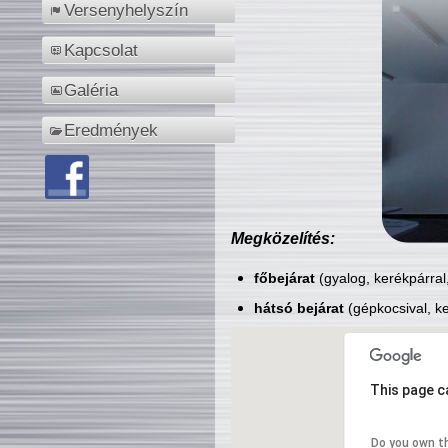
Versenyhelyszín
Kapcsolat
Galéria
Eredmények
Megközelítés:
főbejárat
(gyalog, kerékpárral
hátsó bejárat
(gépkocsival, ke
This page c
Do you own t