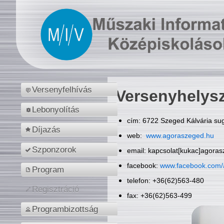
Versenyfelhívás
Versenyhelys
Lebonyolítás
cím: 6722 Szeged Kálvária sug
Díjazás
web:
www.agoraszeged.hu
Szponzorok
email: kapcsolat[kukac]agora
facebook:
www.facebook.com/
Program
telefon: +36(62)563-480
Regisztráció
fax: +36(62)563-499
Programbizottság