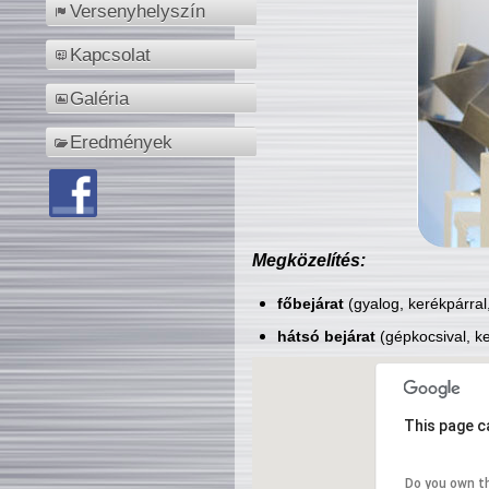
Versenyhelyszín
Kapcsolat
Galéria
Eredmények
Megközelítés:
főbejárat
(gyalog, kerékpárral
hátsó bejárat
(gépkocsival, ke
This page c
Do you own t