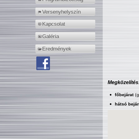
Versenyhelyszín
Kapcsolat
Galéria
Eredmények
Megközelítés
főbejárat
(g
hátsó bejár