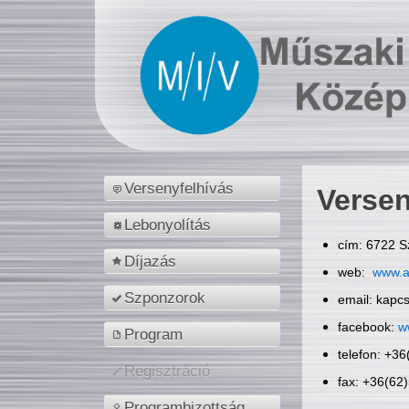
Versenyfelhívás
Versen
Lebonyolítás
cím: 6722 S
Díjazás
web:
www.a
Szponzorok
email: kapc
facebook:
w
Program
telefon: +3
Regisztráció
fax: +36(62
Programbizottság