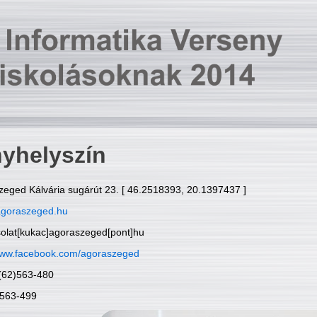
yhelyszín
zeged Kálvária sugárút 23. [ 46.2518393, 20.1397437 ]
goraszeged.hu
solat[kukac]agoraszeged[pont]hu
ww.facebook.com/agoraszeged
6(62)563-480
)563-499