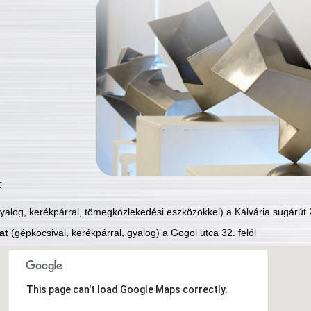
:
yalog, kerékpárral, tömegközlekedési eszközökkel) a Kálvária sugárút 2
at
(gépkocsival, kerékpárral, gyalog) a Gogol utca 32. felől
This page can't load Google Maps correctly.