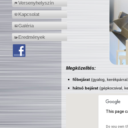
Versenyhelyszín
Kapcsolat
Galéria
Eredmények
Megközelítés:
főbejárat
(gyalog, kerékpárral
hátsó bejárat
(gépkocsival, ke
This page c
Do you own t