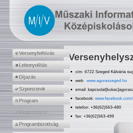
Versenyfelhívás
Versenyhelys
Lebonyolítás
cím: 6722 Szeged Kálvária sug
Díjazás
web:
www.agoraszeged.hu
Szponzorok
email: kapcsolat[kukac]agora
facebook:
www.facebook.com/
Program
telefon: +36(62)563-480
Regisztráció
fax: +36(62)563-499
Programbizottság