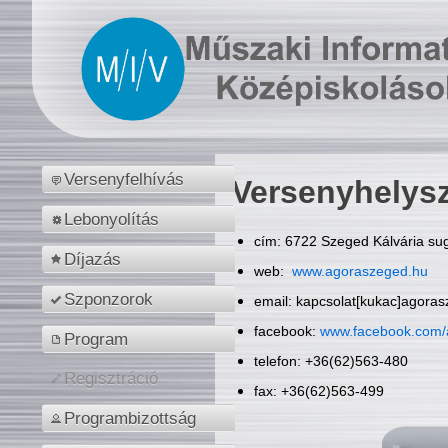
Versenyfelhívás
Versenyhelys
Lebonyolítás
cím: 6722 Szeged Kálvária sug
Díjazás
web:
www.agoraszeged.hu
Szponzorok
email: kapcsolat[kukac]agora
facebook:
www.facebook.com/
Program
telefon: +36(62)563-480
Regisztráció
fax: +36(62)563-499
Programbizottság