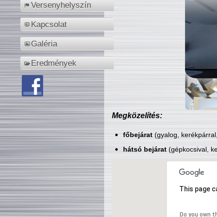
Versenyhelyszín
Kapcsolat
Galéria
Eredmények
Megközelítés:
főbejárat
(gyalog, kerékpárral
hátsó bejárat
(gépkocsival, ke
This page c
Do you own t