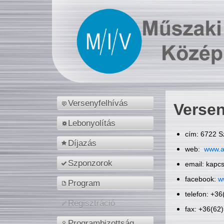
Versenyfelhívás
Versen
Lebonyolítás
cím: 6722 S
Díjazás
web:
www.a
Szponzorok
email: kapc
facebook:
w
Program
telefon: +3
Regisztráció
fax: +36(62
Programbizottság