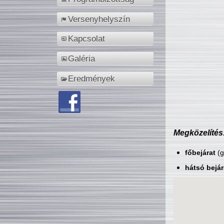
Versenyhelyszín
Kapcsolat
Galéria
Eredmények
Megközelítés
főbejárat
(g
hátsó bejár