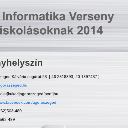
yhelyszín
zeged Kálvária sugárút 23. [ 46.2518393, 20.1397437 ]
goraszeged.hu
solat[kukac]agoraszeged[pont]hu
ww.facebook.com/agoraszeged
6(62)563-480
)563-499