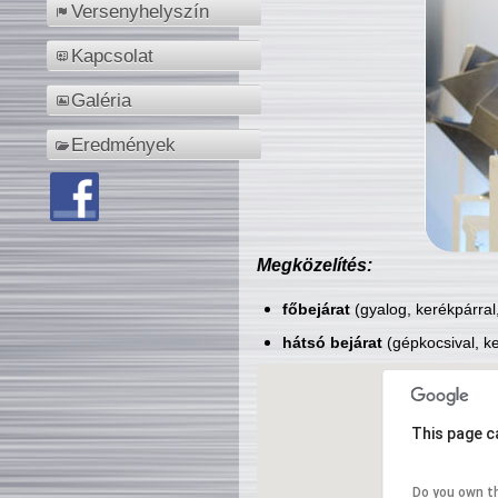
Versenyhelyszín
Kapcsolat
Galéria
Eredmények
Megközelítés:
főbejárat
(gyalog, kerékpárral
hátsó bejárat
(gépkocsival, ke
This page c
Do you own t