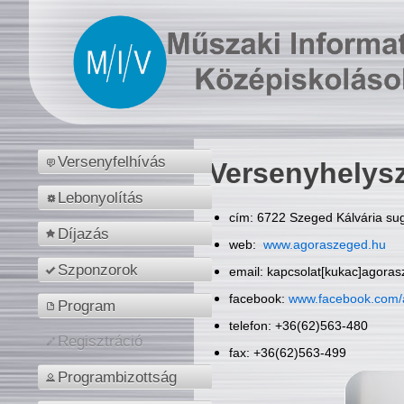
Versenyfelhívás
Versenyhelys
Lebonyolítás
cím: 6722 Szeged Kálvária sug
Díjazás
web:
www.agoraszeged.hu
Szponzorok
email: kapcsolat[kukac]agora
facebook:
www.facebook.com/
Program
telefon: +36(62)563-480
Regisztráció
fax: +36(62)563-499
Programbizottság