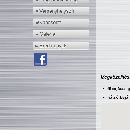
Versenyhelyszín
Kapcsolat
Galéria
Eredmények
Megközelítés
főbejárat
(g
hátsó bejár