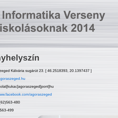
yhelyszín
zeged Kálvária sugárút 23. [ 46.2518393, 20.1397437 ]
goraszeged.hu
solat[kukac]agoraszeged[pont]hu
ww.facebook.com/agoraszeged
6(62)563-480
)563-499