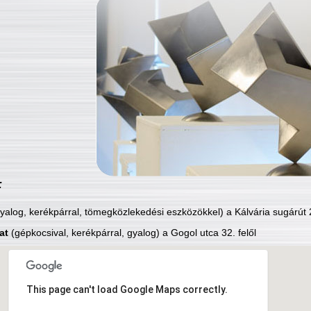
:
yalog, kerékpárral, tömegközlekedési eszközökkel) a Kálvária sugárút 2
at
(gépkocsival, kerékpárral, gyalog) a Gogol utca 32. felől
This page can't load Google Maps correctly.