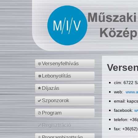
Versenyfelhívás
Versen
Lebonyolítás
cím: 6722 S
Díjazás
web:
www.a
Szponzorok
email: kapc
facebook:
w
Program
telefon: +3
Regisztráció
fax: +36(62
Programbizottság