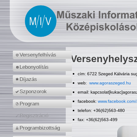
Versenyfelhívás
Versenyhelys
Lebonyolítás
cím: 6722 Szeged Kálvária sug
Díjazás
web:
www.agoraszeged.hu
Szponzorok
email: kapcsolat[kukac]agora
facebook:
www.facebook.com/
Program
telefon: +36(62)563-480
Regisztráció
fax: +36(62)563-499
Programbizottság