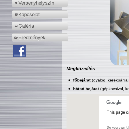
Versenyhelyszín
Kapcsolat
Galéria
Eredmények
Megközelítés:
főbejárat
(gyalog, kerékpárral
hátsó bejárat
(gépkocsival, ke
This page c
Do you own t