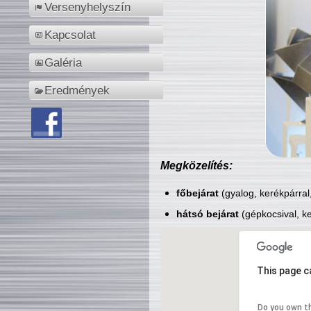
Versenyhelyszín
Kapcsolat
Galéria
Eredmények
Megközelítés:
főbejárat
(gyalog, kerékpárral
hátsó bejárat
(gépkocsival, ke
This page c
Do you own t