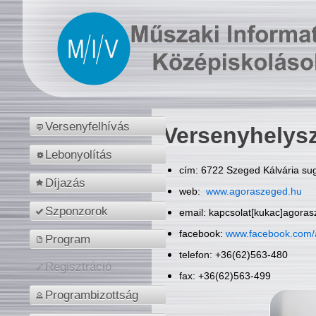
Versenyfelhívás
Versenyhelys
Lebonyolítás
cím: 6722 Szeged Kálvária sug
Díjazás
web:
www.agoraszeged.hu
Szponzorok
email: kapcsolat[kukac]agora
facebook:
www.facebook.com/
Program
telefon: +36(62)563-480
Regisztráció
fax: +36(62)563-499
Programbizottság