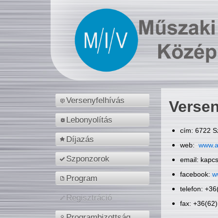
Versenyfelhívás
Versen
Lebonyolítás
cím: 6722 S
Díjazás
web:
www.a
Szponzorok
email: kapc
facebook:
w
Program
telefon: +3
Regisztráció
fax: +36(62
Programbizottság