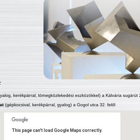
:
yalog, kerékpárral, tömegközlekedési eszközökkel) a Kálvária sugárút 2
at
(gépkocsival, kerékpárral, gyalog) a Gogol utca 32. felől
This page can't load Google Maps correctly.