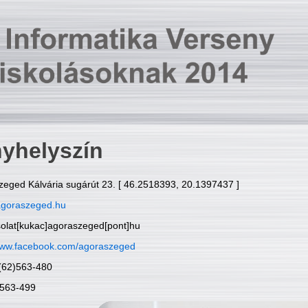
yhelyszín
zeged Kálvária sugárút 23. [ 46.2518393, 20.1397437 ]
goraszeged.hu
solat[kukac]agoraszeged[pont]hu
ww.facebook.com/agoraszeged
6(62)563-480
)563-499