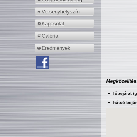
Versenyhelyszín
Kapcsolat
Galéria
Eredmények
Megközelítés
főbejárat
(g
hátsó bejár