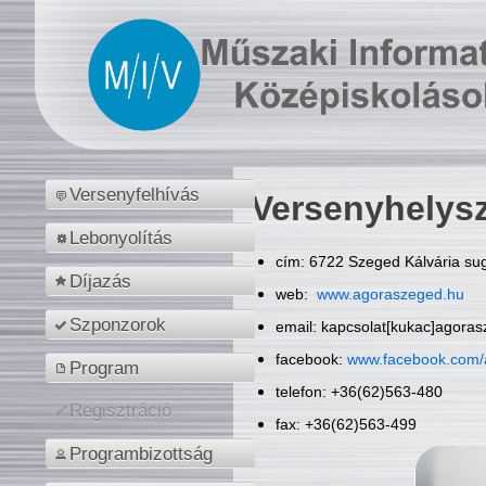
Versenyfelhívás
Versenyhelys
Lebonyolítás
cím: 6722 Szeged Kálvária sug
Díjazás
web:
www.agoraszeged.hu
Szponzorok
email: kapcsolat[kukac]agora
facebook:
www.facebook.com/
Program
telefon: +36(62)563-480
Regisztráció
fax: +36(62)563-499
Programbizottság