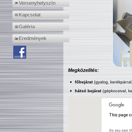
Versenyhelyszín
Kapcsolat
Galéria
Eredmények
Megközelítés:
főbejárat
(gyalog, kerékpárral
hátsó bejárat
(gépkocsival, ke
This page c
Do you own t