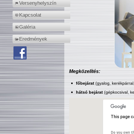
Versenyhelyszín
Kapcsolat
Galéria
Eredmények
Megközelítés:
főbejárat
(gyalog, kerékpárral
hátsó bejárat
(gépkocsival, ke
This page c
Do you own t