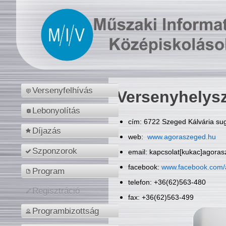
Versenyfelhívás
Versenyhelys
Lebonyolítás
cím: 6722 Szeged Kálvária sug
Díjazás
web:
www.agoraszeged.hu
Szponzorok
email: kapcsolat[kukac]agora
facebook:
www.facebook.com/
Program
telefon: +36(62)563-480
Regisztráció
fax: +36(62)563-499
Programbizottság