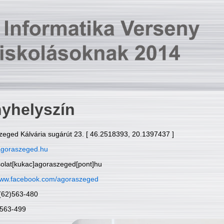
yhelyszín
zeged Kálvária sugárút 23. [ 46.2518393, 20.1397437 ]
goraszeged.hu
solat[kukac]agoraszeged[pont]hu
ww.facebook.com/agoraszeged
6(62)563-480
)563-499