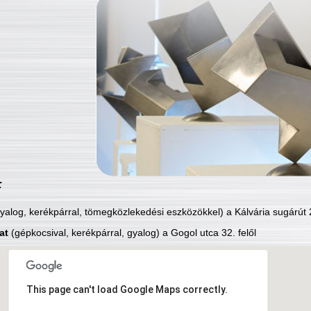
:
yalog, kerékpárral, tömegközlekedési eszközökkel) a Kálvária sugárút 2
at
(gépkocsival, kerékpárral, gyalog) a Gogol utca 32. felől
This page can't load Google Maps correctly.