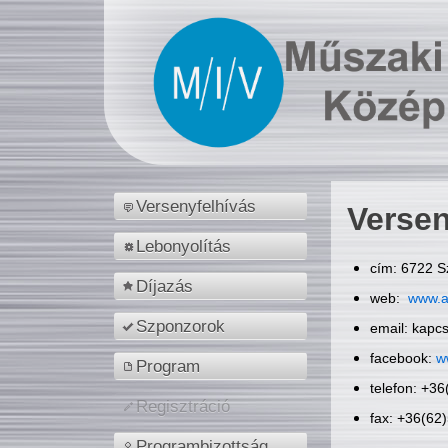
Versenyfelhívás
Versen
Lebonyolítás
cím: 6722 S
Díjazás
web:
www.a
Szponzorok
email: kapc
facebook:
w
Program
telefon: +3
Regisztráció
fax: +36(62
Programbizottság