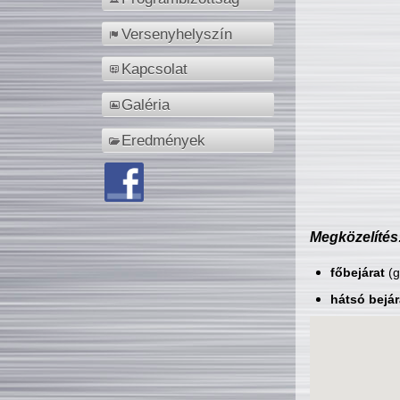
Versenyhelyszín
Kapcsolat
Galéria
Eredmények
Megközelítés
főbejárat
(g
hátsó bejár